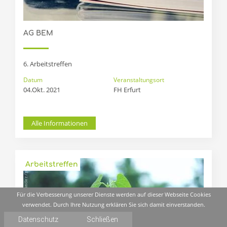
AG BEM
6. Arbeitstreffen
Datum
Veranstaltungsort
04.Okt. 2021
FH Erfurt
Alle Informationen
Arbeitstreffen
Für die Verbesserung unserer Dienste werden auf dieser Webseite Cookies
Für die Verbesserung unserer Dienste werden auf dieser Webseite Cookies
verwendet. Durch Ihre Nutzung erklären Sie sich damit einverstanden.
verwendet. Durch Ihre Nutzung erklären Sie sich damit einverstanden.
Datenschutz
Datenschutz
Schließen
Schließen