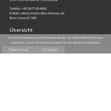
Telefon: +49 3677 69-4962
E-Mail: valeria.maslov@tu-ilmenau.de
Büro: Haus M, 508
Übersicht
Für die Verbesserung unserer Dienste werden auf dieser Webseite Cookies
verwendet. Durch Ihre Nutzung erklären Sie sich damit einverstanden.
Angebote
Datenschutz
Schließen
Über uns
Fachtagung
Themen
Arbeitstreffen
Forum
sonstige Veranstaltungen
Gesunde Hochschulen Thüringen