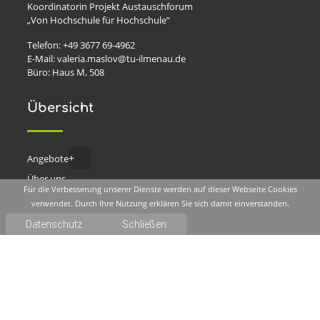
Koordinatorin Projekt Austauschforum
„Von Hochschule für Hochschule“
Telefon: +49 3677 69-4962
E-Mail: valeria.maslov@tu-ilmenau.de
Büro: Haus M, 508
Übersicht
Angebote
Über uns
Fachtagung
Für die Verbesserung unserer Dienste werden auf dieser Webseite Cookies
Themen
Arbeitstreffen
verwendet. Durch Ihre Nutzung erklären Sie sich damit einverstanden.
Forum
sonstige Veranstaltungen
Datenschutz
Schließen
Gesunde Hochschulen Thüringen