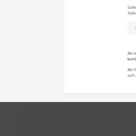
Sofe
Teil
Bei 
kont
Bei 
sich