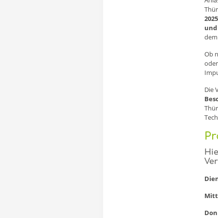
Thür
2025
und
dem 
Ob n
oder
Impu
Die 
Besc
Thür
Tech
P
Hie
Ver
Dien
Mitt
Donn