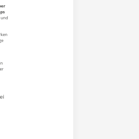
ber
ops
 und
rken
ge
in
er
ei