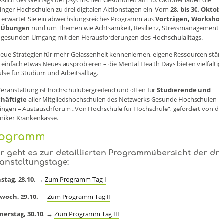
inger Hochschulen zu drei digitalen Aktionstagen ein. Vom
28. bis 30. Okto
erwartet Sie ein abwechslungsreiches Programm aus
Vorträgen, Worksh
 Übungen
rund um Themen wie Achtsamkeit, Resilienz, Stressmanagement
gesunden Umgang mit den Herausforderungen des Hochschulalltags.
eue Strategien für mehr Gelassenheit kennenlernen, eigene Ressourcen stä
 einfach etwas Neues ausprobieren – die Mental Health Days bieten vielfälti
lse für Studium und Arbeitsalltag.
Veranstaltung ist hochschulübergreifend und offen für
Studierende und
häftigte
aller Mitgliedshochschulen des Netzwerks Gesunde Hochschulen 
ingen – Austauschforum „Von Hochschule für Hochschule“, gefördert von d
niker Krankenkasse.
rogramm
r geht es zur detaillierten Programmübersicht der dr
anstaltungstage:
stag, 28.10.
→
Zum Programm Tag I
woch, 29.10.
→
Zum Programm Tag II
erstag, 30.10.
→
Zum Programm Tag III