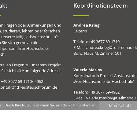
akt
Koordinationsteam
en Fragen oder Anmerkungen und
Andrea Krieg
, studieren, lehren oder forschen
Leiterin
r unserer Mitgliedshochschulen?
Telefon: +49 3677 69-1710
Sie sich gerne an die
E-Mail: andrea.krieg@tu-ilmenau.d
hperson Ihrer Hochschule
Büro: Haus M, Zimmer 501
ch!
erellen Fragen zu unserem Projekt
Valeria Maslov
Sie sich bitte an folgende Adresse:
Koordinatorin Projekt Austauschf
: +49 3677 69-1710/-4962
„Von Hochschule für Hochschule“
 kontakt@th-austauschforum.de
Telefon: +49 3677 69-4962
E-Mail: valeria.maslov@tu-ilmenau
Büro: Haus M, 508
t. Durch Ihre Nutzung erklären Sie sich damit einverstanden.
Datenschutz