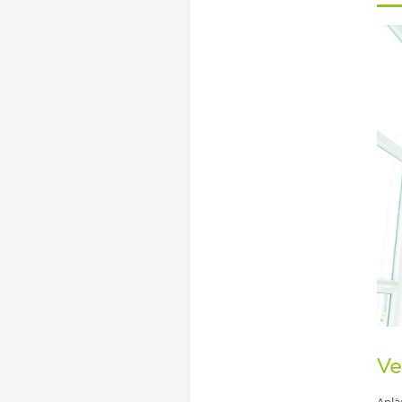
Ve
Anlä