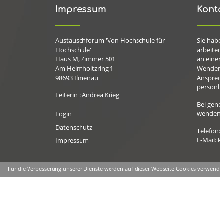
Impressum
Kont
Austauschforum 'Von Hochschule für
Sie hab
Hochschule'
arbeiten
Haus M, Zimmer 501
an eine
Am Helmholtzring 1
Wenden 
98693
Ilmenau
Ansprec
persönli
Leiterin : Andrea Krieg
Bei gen
wenden 
Login
Datenschutz
Telefon
E-Mail:
Impressum
Für die Verbesserung unserer Dienste werden auf dieser Webseite Cookies verwende