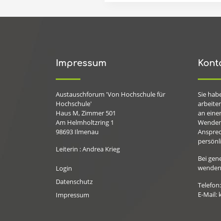
Impressum
Kont
Austauschforum 'Von Hochschule für
Sie hab
Hochschule'
arbeiten
Haus M, Zimmer 501
an eine
Am Helmholtzring 1
Wenden 
98693
Ilmenau
Ansprec
persönli
Leiterin : Andrea Krieg
Bei gen
wenden 
Login
Datenschutz
Telefon
E-Mail:
Impressum