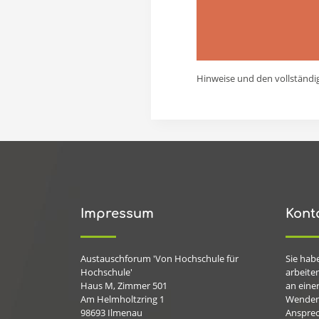
Hinweise und den vollständi
Impressum
Kont
Austauschforum 'Von Hochschule für
Sie hab
Hochschule'
arbeiten
Haus M, Zimmer 501
an eine
Am Helmholtzring 1
Wenden 
98693
Ilmenau
Ansprec