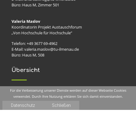
Büro: Haus M, Zimmer 501
Valeria Maslov
Koordinatorin Projekt Austauschforum
„Von Hochschule für Hochschule“
Telefon: +49 3677 69-4962
E-Mail: valeria.maslov@tu-ilmenau.de
Büro: Haus M, 508
Übersicht
Für die Verbesserung unserer Dienste werden auf dieser Webseite Cookies
Angebote
verwendet. Durch Ihre Nutzung erklären Sie sich damit einverstanden.
Über uns
Fachtagung
Datenschutz
Schließen
Themen
Arbeitstreffen
Forum
sonstige Veranstaltungen
Gesunde Hochschulen Thüringen