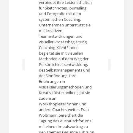
verbindet ihre Leidenschaften
Hochschule Baden-
für Sketchnotes, Journaling
Württemberg, wo er v
und Fotografie mit dem
bis 2017 Vizepräsident
systemischen Coaching.
Anfang 2021 ist er zu
Unternehmen unterstützt sie
Scientific Director am
mit kreativen
Perspektivlabor des H
Teamentwicklungen und
Competence des KIT. 
visueller Prozessbegleitung.
studierte Anglist,
Coaching-Klient*innen
Sozialwissenschaftler
begleitet sie mit visuellen
Pädagoge promoviert
Methoden auf dem Weg der
Bereich Qualitätsentw
Persönlichkeitsentwicklung,
für E-Learning und habi
des Selbstmanagements und
in der Erwachsenenbi
der Sinnfindung. Ihre
und Weiterbildung mi
Erfahrungen in
Schwerpunkt Neue Me
Visualisierungsmethoden und
Nach Stationen als
Kreativitätstechniken gibt sie
Privatdozent an der
zudem an
Universität Duisburg-
Workshopleiter*innen und
Professor an der Unive
andere Coaches weiter. Frau
Augsburg und der Univ
Woltmann bereichert die
Maryland ist er jetzt 
Tagung des Austauschforums
für Bildungsmanagem
mit einem Impulsvortrag zu
lebenslanges Lernen 
den Themen Gesunde Führung
DHBW. Prof. Ehlers wir