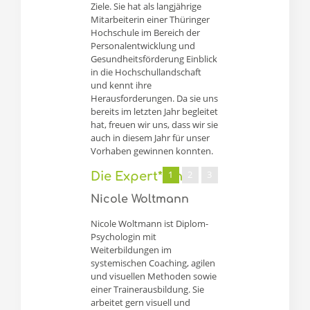
Ziele. Sie hat als langjährige
Mitarbeiterin einer Thüringer
Hochschule im Bereich der
Personalentwicklung und
Gesundheitsförderung Einblick
in die Hochschullandschaft
und kennt ihre
Herausforderungen. Da sie uns
bereits im letzten Jahr begleitet
hat, freuen wir uns, dass wir sie
auch in diesem Jahr für unser
Vorhaben gewinnen konnten.
1
2
3
Die Expert*innen
Nicole Woltmann
Prof. Dr. Ulf-Da
Ehlers
Nicole Woltmann ist Diplom-
Psychologin mit
Prof. Dr. phil. habil. Ul
Weiterbildungen im
Ehlers ist Professor fü
systemischen Coaching, agilen
Bildungsmanagement
und visuellen Methoden sowie
lebenslanges Lernen u
einer Trainerausbildung. Sie
die Arbeitsgruppe
arbeitet gern visuell und
NextEducation an der