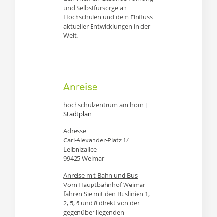
und Selbstfürsorge an
seinem Online-Impuls
Hochschulen und dem Einfluss
auf Future Skills und
aktueller Entwicklungen in der
Hochschulbildung im
Welt.
eingehen. Dabei bezie
Diversitäts- und
Gesundheitsperspekti
Anreise
hochschulzentrum am horn [
Stadtplan
]
Adresse
Carl-Alexander-Platz 1/
Leibnizallee
99425 Weimar
Anreise mit Bahn und Bus
Vom Hauptbahnhof Weimar
fahren Sie mit den Buslinien 1,
2, 5, 6 und 8 direkt von der
gegenüber liegenden